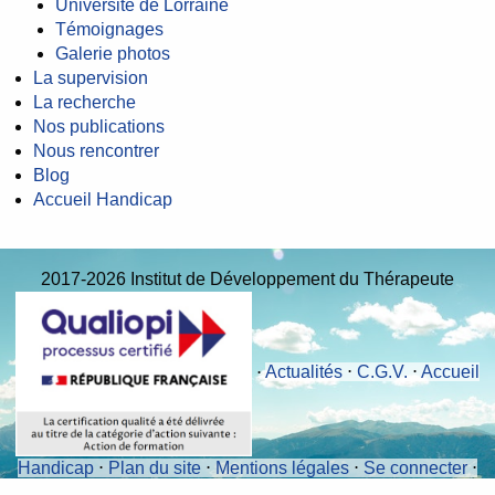
Université de Lorraine
Témoignages
Galerie photos
La supervision
La recherche
Nos publications
Nous rencontrer
Blog
Accueil Handicap
2017-2026 Institut de Développement du Thérapeute
⋅
Actualités
⋅
C.G.V.
⋅
Accueil
Handicap
⋅
Plan du site
⋅
Mentions légales
⋅
Se connecter
⋅